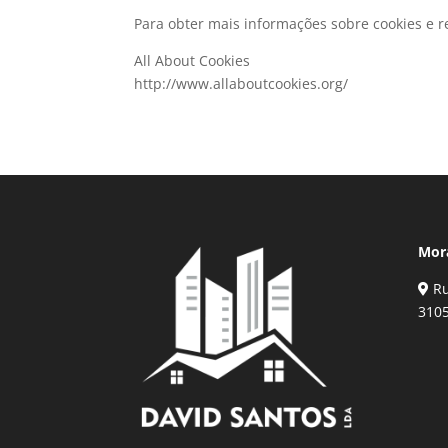
Para obter mais informações sobre cookies e re
All About Cookies
http://www.allaboutcookies.org/
Mor
Ru
310