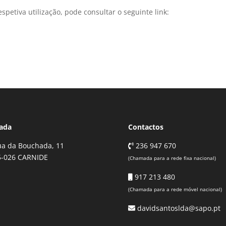
spetiva utilização, pode consultar o seguinte link:
ada
Contactos
a da Bouchada, 11
236 947 670
5-026 CARNIDE
(Chamada para a rede fixa nacional)
917 213 480
(Chamada para a rede móvel nacional)
davidsantoslda@sapo.pt